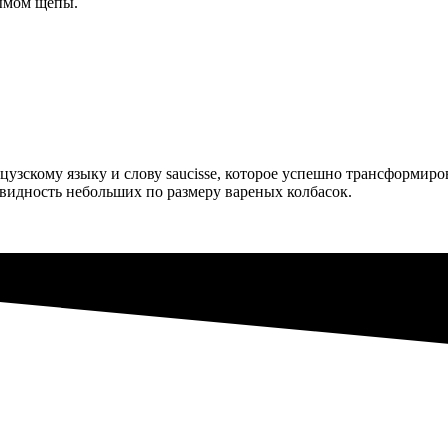
ымом щепы.
узскому языку и слову saucisse, которое успешно трансформиро
новидность небольших по размеру вареных колбасок.