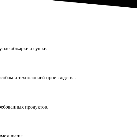
утые обжарке и сушке.
особом и технологией производства.
требованных продуктов.
ымом щепы.