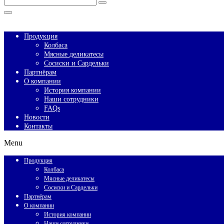
Keyword
Search
for:
Close
Продукция
Колбаса
Мясные деликатесы
Сосиски и Сардельки
Партнёрам
О компании
История компании
Наши сотрудники
FAQs
Новости
Контакты
Menu
Продукция
Колбаса
Мясные деликатесы
Сосиски и Сардельки
Партнёрам
О компании
История компании
Наши сотрудники