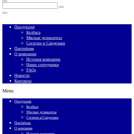
Enter
Search
Keyword
Search
for:
Close
Продукция
Колбаса
Мясные деликатесы
Сосиски и Сардельки
Партнёрам
О компании
История компании
Наши сотрудники
FAQs
Новости
Контакты
Menu
Продукция
Колбаса
Мясные деликатесы
Сосиски и Сардельки
Партнёрам
О компании
История компании