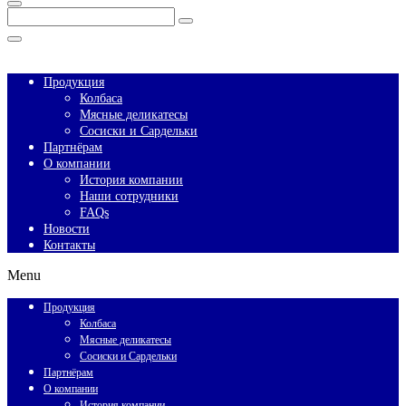
Enter
Search
Keyword
Search
for:
Close
Продукция
Колбаса
Мясные деликатесы
Сосиски и Сардельки
Партнёрам
О компании
История компании
Наши сотрудники
FAQs
Новости
Контакты
Menu
Продукция
Колбаса
Мясные деликатесы
Сосиски и Сардельки
Партнёрам
О компании
История компании