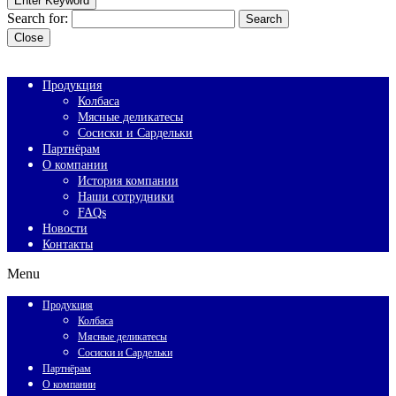
Enter Keyword
Search for:
Search
Close
Продукция
Колбаса
Мясные деликатесы
Сосиски и Сардельки
Партнёрам
О компании
История компании
Наши сотрудники
FAQs
Новости
Контакты
Menu
Продукция
Колбаса
Мясные деликатесы
Сосиски и Сардельки
Партнёрам
О компании