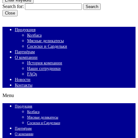
Enter Keyword
Search for:
Search
Close
Продукция
Колбаса
Мясные деликатесы
Сосиски и Сардельки
Партнёрам
О компании
История компании
Наши сотрудники
FAQs
Новости
Контакты
Menu
Продукция
Колбаса
Мясные деликатесы
Сосиски и Сардельки
Партнёрам
О компании