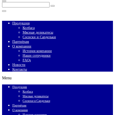
Enter
Search
Keyword
Search
for:
Close
Продукция
Колбаса
Мясные деликатесы
Сосиски и Сардельки
Партнёрам
О компании
История компании
Наши сотрудники
FAQs
Новости
Контакты
Menu
Продукция
Колбаса
Мясные деликатесы
Сосиски и Сардельки
Партнёрам
О компании
История компании