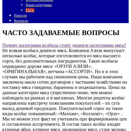
Наши сотрудники
FAQs
Новости
Контакты
ЧАСТО ЗАДАВАЕМЫЕ ВОПРОСЫ
Почему килограмм колбасы стоит дешевле килограмма мяса?
Не всякая колбаса дешевле мяса. Компания Азизи выпускает
несколько колбас, которые изготовляются из мяса высшего
сорта, без дополнительных ингредиентов. Такие колбасы
оправданно дороже мяса: «ОРЗУИ АЗИЗИ»,
«ОРИГИНАЛЬНАЯ», ветчина «АССОРТИ». Но и в этих
случаях мы работаем над снижением цены. Наша компания
заключила около сотни договоров с частными хозяйствами на
поставку мяса говядины, баранины и индюшатины. Цены на
данные категории мяса существенно ниже, чем можно
наблюдать на рынках и в магазинах. Многие рецепты колбас
направлены навстречу пожеланиям покупателей – их суть
выход дешевой продукции. Покупательский спрос на такие
виды колбас повышенный: «Малхам», «Боллазат», «Орзу» .
Мы не можем этот факт не учитывать при формировании цен
и составлении ассортимента. В состав таких колбас входят
куриные яйца, куриное мясо, индюшиное мясо, сухое молоко.