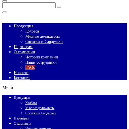
Enter
Search
Keyword
Search
for:
Close
Продукция
Колбаса
Мясные деликатесы
Сосиски и Сардельки
Партнёрам
О компании
История компании
Наши сотрудники
FAQs
Новости
Контакты
Menu
Продукция
Колбаса
Мясные деликатесы
Сосиски и Сардельки
Партнёрам
О компании
История компании