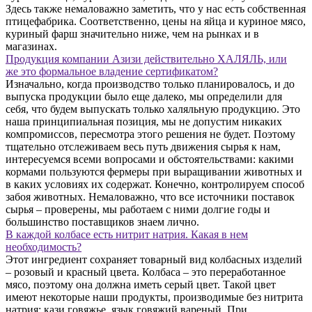
Здесь также немаловажно заметить, что у нас есть собственная
птицефабрика. Соответственно, цены на яйца и куриное мясо,
куриный фарш значительно ниже, чем на рынках и в
магазинах.
Продукция компании Азизи действительно ХАЛЯЛЬ, или
же это формальное владение сертификатом?
Изначально, когда производство только планировалось, и до
выпуска продукции было еще далеко, мы определили для
себя, что будем выпускать только халяльную продукцию. Это
наша принципиальная позиция, мы не допустим никаких
компромиссов, пересмотра этого решения не будет. Поэтому
тщательно отслеживаем весь путь движения сырья к нам,
интересуемся всеми вопросами и обстоятельствами: какими
кормами пользуются фермеры при выращивании животных и
в каких условиях их содержат. Конечно, контролируем способ
забоя животных. Немаловажно, что все источники поставок
сырья – проверены, мы работаем с ними долгие годы и
большинство поставщиков знаем лично.
В каждой колбасе есть нитрит натрия. Какая в нем
необходимость?
Этот ингредиент сохраняет товарный вид колбасных изделий
– розовый и красный цвета. Колбаса – это переработанное
мясо, поэтому она должна иметь серый цвет. Такой цвет
имеют некоторые наши продукты, производимые без нитрита
натрия: кази говяжье, язык говяжий вареный. При