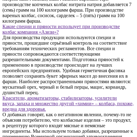
производстве копченых колбас нитрита натрия добавляется 7
(семь) грамм на 100 килограмм фарша. При производстве
вареных колбас, сосисок, сарделек – 5 (пять) грамм на 100
килограмм фарша.
Какие специи и пряности использует при производстве
колбас компания «Азизи»?
Для производства продукции используются специи и
пряности, прошедшие серьёзный контроль на соответствие
требованиям технических регламентов. Все специи и
пряности сопровождаются соответствующими
разрешительными документами. Подготовка пряностей к
применению в производстве происходит на лучших
европейских предприятиях. Удобная герметичная фасовка
позволяет сохранять букет эфирных масел до внесения их в
фарши. Наиболее распространенными пряностями являются:
мускатный орех, черный и белый перцы, мацис, кориандр,
душистый перец.
Красители, ароматизаторы, стабилизаторы, усилители
вкуса, запаха и множество другой «химии» – колбаса, похоже,
вредна для здоровья.
О добавках говорят, как о негативном явлении, почему-то не
объясняя потребителю, что колбасные изделия – это продукт,
в рецептуру которого входят мясные и немясные
ингредиенты. Мы используем только добавки, разрешенные к
применению Всемирной организацией здравоохранения,