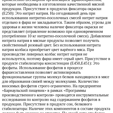
которые необходимы в изготовлении качественной мясной
продукции. Присутствие в продуктах фиксатора окраски
(Е250): Это нитрит натрия. На сегодняшний день при
использовании нитритно-посолочных смесей нитрит натрия
отдельно в фарш не закладывается. Таким образом, угрозы для
здоровья и жизни человека наличие фиксатора окраски не
представляет (отравление возможно при единовременном
употреблении 10 кг нитритно-посолочной смеси). Добавление
нитрита натрия в мясные продукты позволяет получить
свойственный розовый цвет. Без использования нитрита
натрия колбаса приобретает цвет варёного мяса. При
производстве ливерных колбас нитрит натрия не
используется, поэтому фарш имеет серый цвет. Присутствие в
продукте стабилизатора консистенции (Е450,Е451): Это
фосфаты. Использование фосфатов в процессе
фаршесоставления позволяет активизировать
функциональные группы молекул белков находящихся в мясе
для образования связей между молекулами. Количество
вносимых фосфатов строго ограничено. На предприятии
«Барнаульский пищевик» в рамках «Программы
производственного контроля» проводятся инструментальные
исследования по контролю над содержанием фосфатов в
продукции. Присутствие в продукте сои, белкового
стабилизатора: Наличие этих компонентов в составе продукта