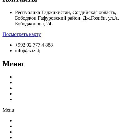
Республика Таджикистан, Согдийская область,
Бободжон Гафуровский район, Дж.Гозиён, ул.А.
Бободжонова, 24
Посмотреть карту
+992 92 777 4 888
info@azizi.tj
Меню
О компании
Производство
Продукция
Новости
Партнёрам
Menu
О компании
Производство
Продукция
Новости