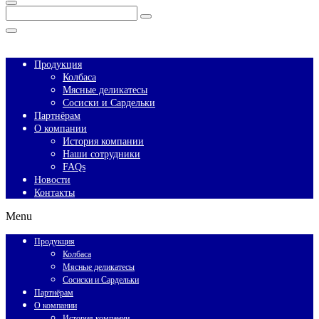
Enter
Search
Keyword
Search
for:
Close
Продукция
Колбаса
Мясные деликатесы
Сосиски и Сардельки
Партнёрам
О компании
История компании
Наши сотрудники
FAQs
Новости
Контакты
Menu
Продукция
Колбаса
Мясные деликатесы
Сосиски и Сардельки
Партнёрам
О компании
История компании