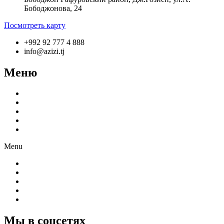
Бободжонова, 24
Посмотреть карту
+992 92 777 4 888
info@azizi.tj
Меню
О компании
Производство
Продукция
Новости
Партнёрам
Menu
О компании
Производство
Продукция
Новости
Партнёрам
Мы в соцсетях