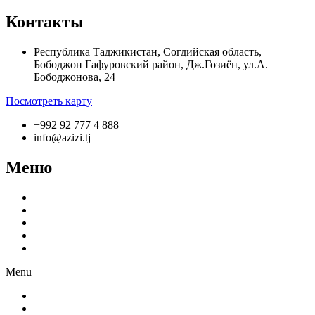
Контакты
Республика Таджикистан, Согдийская область,
Бободжон Гафуровский район, Дж.Гозиён, ул.А.
Бободжонова, 24
Посмотреть карту
+992 92 777 4 888
info@azizi.tj
Меню
О компании
Производство
Продукция
Новости
Партнёрам
Menu
О компании
Производство