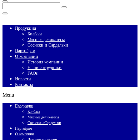
Enter
Search
Keyword
Search
for:
Close
Продукция
Колбаса
Мясные деликатесы
Сосиски и Сардельки
Партнёрам
О компании
История компании
Наши сотрудники
FAQs
Новости
Контакты
Menu
Продукция
Колбаса
Мясные деликатесы
Сосиски и Сардельки
Партнёрам
О компании
История компании