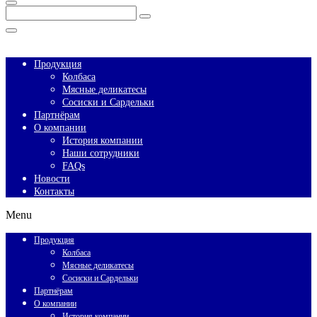
Enter
Search
Keyword
Search
for:
Close
Продукция
Колбаса
Мясные деликатесы
Сосиски и Сардельки
Партнёрам
О компании
История компании
Наши сотрудники
FAQs
Новости
Контакты
Menu
Продукция
Колбаса
Мясные деликатесы
Сосиски и Сардельки
Партнёрам
О компании
История компании