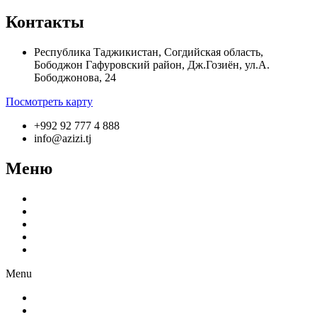
Контакты
Республика Таджикистан, Согдийская область,
Бободжон Гафуровский район, Дж.Гозиён, ул.А.
Бободжонова, 24
Посмотреть карту
+992 92 777 4 888
info@azizi.tj
Меню
О компании
Производство
Продукция
Новости
Партнёрам
Menu
О компании
Производство